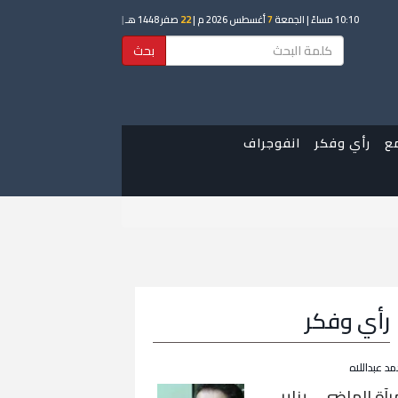
10:10 مساءً
| الجمعة
7
أغسطس 2026 م |
22
صفر 1448 هـ
|
بحث
ع
رأي وفكر
انفوجراف
رأي وفكر
مد عبداللاه
رآة الماضي… يناير