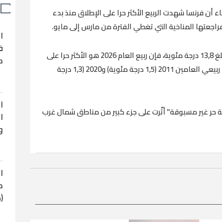
ثاء أن فرنسا شهدت الربيع الأكثر حرا على الإطلاق منذ بدء
ا
ف
وقالت المؤسسة العامة "بمتوسط درجة حرارة بلغ 13,8 درجة مئوية، فإن ربيع العام 2026 هو الأكثر حرا على
ح
الإطلاق (بزيادة قدرها 1,7 درجة مئوية)، متجاوزا ربيعي العامين 2011 (1,5 درجة مئوية) و2020 (1,3 درجة
ا
 حر غير مسبوقة" أثّرت على جزء كبير من مناطق شمال غرب
ا
و
ا
ح
(