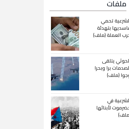
ملفات
لشرعية تحمي
اسديها بتهدئة
رب العملة (ملف)
لحوثي يتلقى
لصدمات برا وبحرا
جوا (ملف)
لشرعية في
ضرموت لأبنائها
ملف)