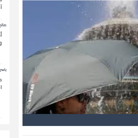
آ
صالح
أ
و
ياسر
ح
ا