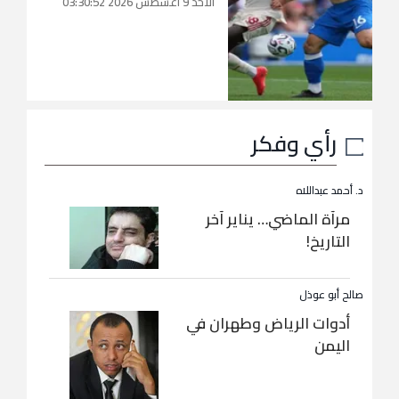
الأحد 9 أغسطس 2026 03:30:52
رأي وفكر
د. أحمد عبداللاه
مرآة الماضي… يناير آخر
التاريخ!
صالح أبو عوذل
أدوات الرياض وطهران في
اليمن