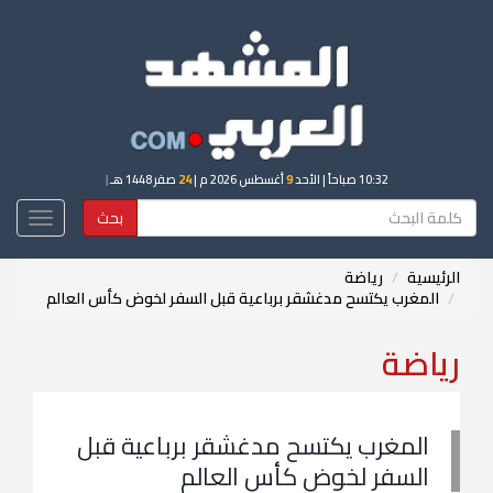
10:32 صباحاً
| الأحد
9
أغسطس 2026 م |
24
صفر 1448 هـ
|
بحث
Toggle
igation
الرئيسية
رياضة
المغرب يكتسح مدغشقر برباعية قبل السفر لخوض كأس العالم
رياضة
المغرب يكتسح مدغشقر برباعية قبل
السفر لخوض كأس العالم