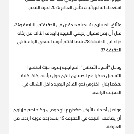
استعداداته لنهائيات كأس العالم 2026 لكرة القدم.
وتألق الصيباري بتسجيله هدفين في الدقيقتين الرابعة و24،
قبل أن يعزز سفيان رحيمي النتيجة بالهدف الثالث من ركلة
جزاء في الدقيقة 78، فيما ‌اختتم أيوب الكعبي ‌الرباعية في
الدقيقة ​87.
ودخل "أسود ‌الأطلس" ⁠المواجهة ​بقوة، حيث ⁠افتتحوا
التسجيل مبكرا عبر الصيباري الذي حول برأسه ركلة ركنية
نفذها بلال الخنوس نحو القائم البعيد داخل الشباك في
الدقيقة الرابعة.
وواصل أصحاب الأرض ضغطهم الهجومي، وكاد نصير مزراوي
أن يضاعف النتيجة في الدقيقة 19 ⁠بتسديدة قوية ارتدت من
العارضة.