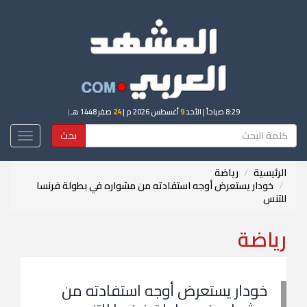
8:29 صباحاً
| الأحد
9
أغسطس 2026 م |
24
صفر 1448 هـ
|
بحث
Toggle
igation
الرئيسية
رياضة
خودار يستعرض أوجه استفادته من مشواره في بطولة فرنسا
للتنس
رياضة
خودار يستعرض أوجه استفادته من