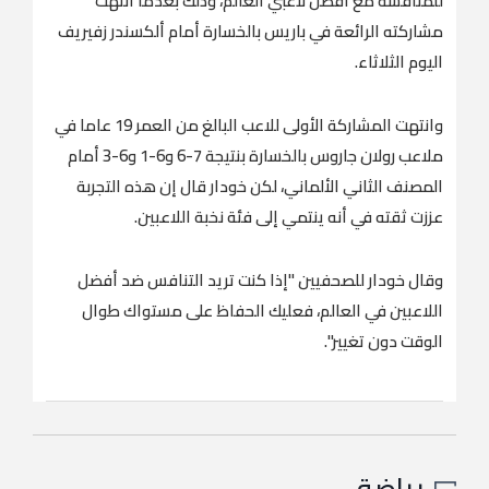
للمنافسة مع ​أفضل لاعبي العالم، وذلك بعدما انتهت
مشاركته الرائعة في باريس بالخسارة أمام ألكسندر زفيريف
اليوم الثلاثاء.
وانتهت المشاركة الأولى للاعب البالغ من العمر 19 عاما في
ملاعب رولان جاروس بالخسارة بنتيجة 7-6 و6-1 و6-3 أمام
المصنف الثاني الألماني، لكن خودار قال إن هذه التجربة
عززت ثقته في أنه ينتمي إلى فئة ‌نخبة اللاعبين.
وقال خودار ‌للصحفيين "إذا كنت تريد التنافس ​ضد ‌أفضل
⁠اللاعبين في ​العالم، فعليك ⁠الحفاظ على مستواك طوال
الوقت دون تغيير".
رياضة