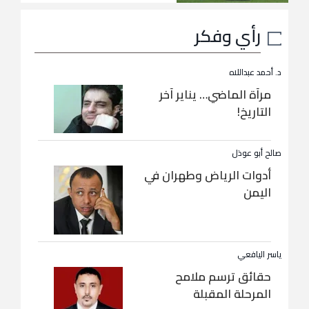
رأي وفكر
د. أحمد عبداللاه
مرآة الماضي… يناير آخر
التاريخ!
صالح أبو عوذل
أدوات الرياض وطهران في
اليمن
ياسر اليافعي
حقائق ترسم ملامح
المرحلة المقبلة