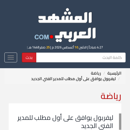
4:27 صباحاً
| الاثنين
10
أغسطس 2026 م |
25
صفر 1448 هـ
|
بحث
Toggle
igation
الرئيسية
رياضة
ليفربول يوافق على أول مطلب للمدير الفني الجديد
رياضة
ليفربول يوافق على أول مطلب للمدير
الفني الجديد