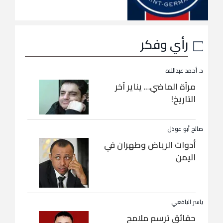
رأي وفكر
د. أحمد عبداللاه
مرآة الماضي… يناير آخر
التاريخ!
صالح أبو عوذل
أدوات الرياض وطهران في
اليمن
ياسر اليافعي
حقائق ترسم ملامح