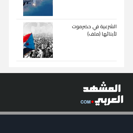
الشرعية في حضرموت
لأبنائها (ملف)