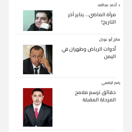
د. أحمد عبداللاه
مرآة الماضي… يناير آخر
التاريخ!
صالح أبو عوذل
أدوات الرياض وطهران في
اليمن
ياسر اليافعي
حقائق ترسم ملامح
المرحلة المقبلة