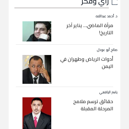
رأي وفكر
د. أحمد عبداللاه
مرآة الماضي… يناير آخر
التاريخ!
صالح أبو عوذل
أدوات الرياض وطهران في
اليمن
ياسر اليافعي
حقائق ترسم ملامح
المرحلة المقبلة