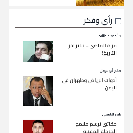
رأي وفكر
د. أحمد عبداللاه
مرآة الماضي… يناير آخر
التاريخ!
صالح أبو عوذل
أدوات الرياض وطهران في
اليمن
ياسر اليافعي
حقائق ترسم ملامح
المرحلة المقبلة