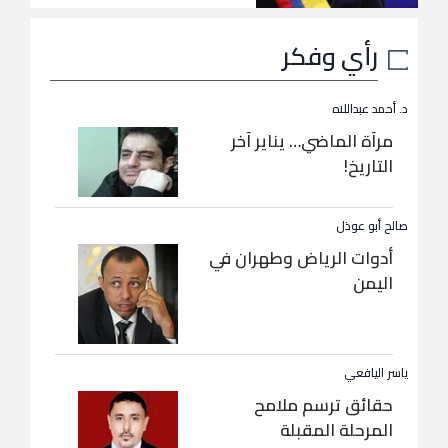
رأي وفكر
د. أحمد عبداللاه
مرآة الماضي… يناير آخر
التاريخ!
صالح أبو عوذل
أدوات الرياض وطهران في
اليمن
ياسر اليافعي
حقائق ترسم ملامح
المرحلة المقبلة