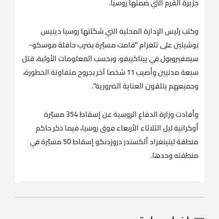
جزيرة القرم التي ضمتها روسيا
.
وكتب رئيس الإدارة المحلية التي شكلتها روسيا دينيس
بوشيلين على تلغرام "قامت مسيّرة بضرب حافلة موسكو-
سيمفيروبول في ييناكييفو. وبحسب المعلومات الأولية، قتل
سبعة مدنيين وأصيب 11 شخصا آخر بجروح متفاوتة الخطورة،
وجميعهم يتلقون العناية الضرورية
".
وأفادت وزارة الدفاع الروسية عن إسقاط 354 مسيّرة
أوكرانية ليل الثلاثاء الأربعاء فوق روسيا، فيما ذكر حاكم
منطقة لينينغراد ألكسندر دروزدنكو إسقاط 50 مسيّرة في
منطقته وحدها.