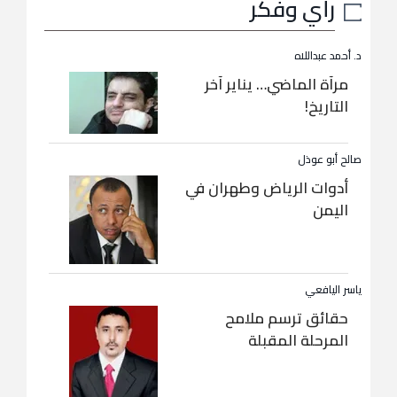
رأي وفكر
د. أحمد عبداللاه
مرآة الماضي… يناير آخر
التاريخ!
صالح أبو عوذل
أدوات الرياض وطهران في
اليمن
ياسر اليافعي
حقائق ترسم ملامح
المرحلة المقبلة