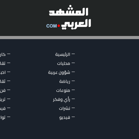
الرئيسية
كاري
محليات
تقار
شؤون عربية
اخبا
رياضة
ثقا
منوعات
فن
رأي وفكر
تري
نشرات
فيد
فيديو
توا