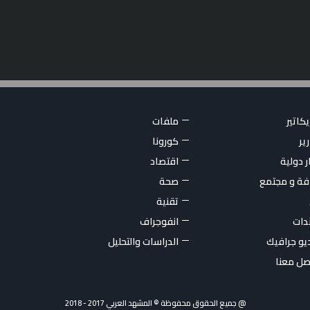
كاتير
ملفات
ير
كورونا
ر دولية
اقتصاد
فة و مجتمع
صحة
تقنية
ندات
انفوجراف
يو جرافيك
الدراسات والتحليل
صل معنا
@ جميع الحقوق محفوظة © المشهد العربي 2017 - 2018