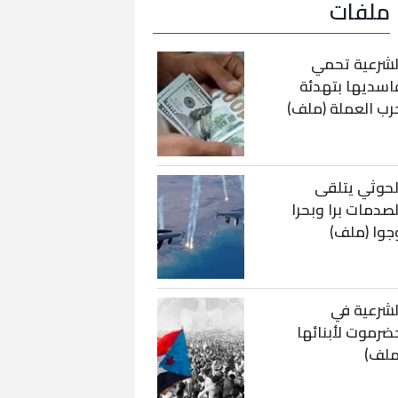
ملفات
لشرعية تحمي
اسديها بتهدئة
رب العملة (ملف)
لحوثي يتلقى
لصدمات برا وبحرا
جوا (ملف)
لشرعية في
ضرموت لأبنائها
ملف)