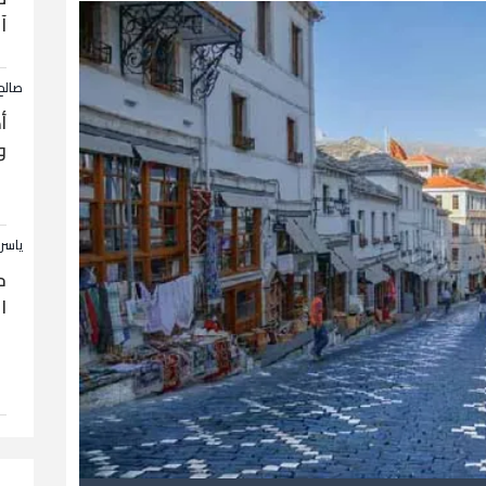
آ
صالح
أ
و
ياسر
ح
ا