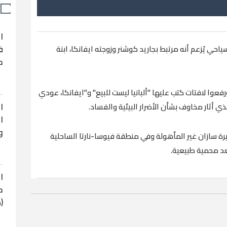
ا
ف
احي يُزعم أنه مرتبط بجاريد كوشنر وزوجته ايفانكا، ابنة
ح
وا لافتات كتب عليها "ألبانيا ليست للبيع" و"ايفانكا، عودي
ا
 أثار مخاوف بشأن الأضرار البيئية والفساد.
ا
و
 سازان غير المأهولة وفي منطقة فيوسا-نارتا الساحلية
عد محمية طبيعية.
ا
ح
(