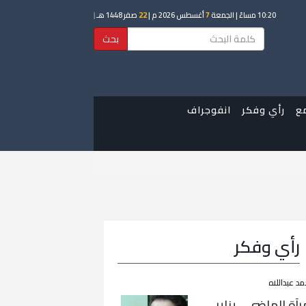
10:20 مساءً
| الجمعة
7
أغسطس 2026 م |
22
صفر 1448 هـ
|
بحث
ع
رأي وفكر
انفوجراف
رأي وفكر
مد عبداللاه
رآة الماضي… يناير