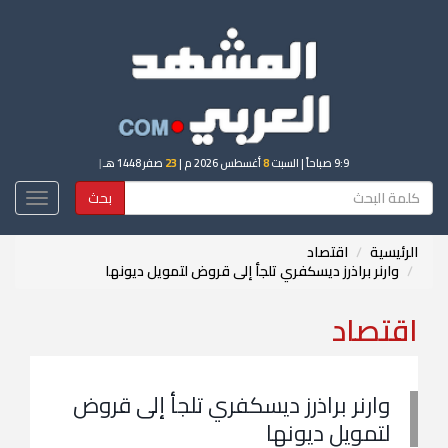
9:9 صباحاً
| السبت
8
أغسطس 2026 م |
23
صفر 1448 هـ
|
بحث
Toggle
igation
الرئيسية
اقتصاد
وارنر براذرز ديسكفري تلجأ إلى قروض لتمويل ديونها
اقتصاد
وارنر براذرز ديسكفري تلجأ إلى قروض
لتمويل ديونها