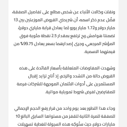
ونقلت وكالات الأنباء عن شخص مطلع على تفاصيل الصفقة،
فضّل عدم ذكر اسمه، أن شريحتي القروض الموزعتين بين 13
مليار دولار و1.72 مليار يورو (ما يعادل قرابة ملياري دولار)،
تضمنتا هوامش ربح ترتفع بمقدار 2.5 نقطة مئوية فوق
المؤشر المرجعي، وجرى إصدارهما بسعر يعادل 99.75% من
قيمتهما الاسمية.
وشهدت المفاوضات المتعلقة بأسعار الفائدة على هذه
القروض حالة من التشدد والزخم، إذ أتاح تزايد إقبال
المستثمرين على أدوات الائتمان الموجهة للشركات فرصة
للمقترضين لفرض شروط تمويلية مواتية.
وجاء هذا التطور بعد يوم واحد من قرار رفع الحجم الإجمالي
للصفقة للمرة الثانية لتقفز من مستواها السابق البالغ 10
مليارات دولار، حيث ستُوجّه هذه السيولة لتغطية تسهيلات