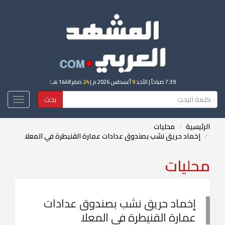
7:39 صباحاً
| الأحد
9
أغسطس 2026 م |
24
صفر 1448 هـ
|
بحث
Toggle
igation
الرئيسية
محليات
إخماد حريق نشب بصندوق عدادات عمارة القنيطرة في المعلا
محليات
إخماد حريق نشب بصندوق عدادات
عمارة القنيطرة في المعلا