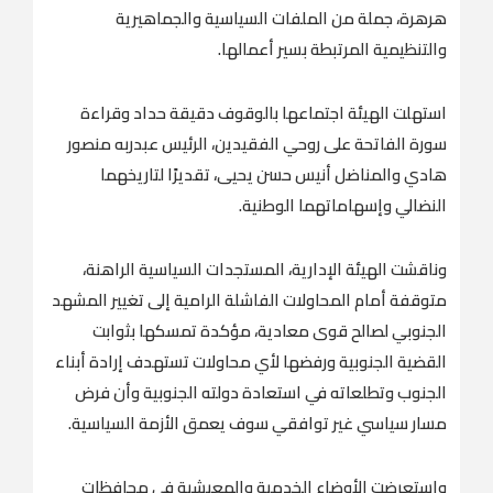
هرهرة، جملة من الملفات السياسية والجماهيرية
والتنظيمية المرتبطة بسير أعمالها.
استهلت الهيئة اجتماعها بالوقوف دقيقة حداد وقراءة
سورة الفاتحة على روحي الفقيدين، الرئيس عبدربه منصور
هادي والمناضل أنيس حسن يحيى، تقديرًا لتاريخهما
النضالي وإسهاماتهما الوطنية.
وناقشت الهيئة الإدارية، المستجدات السياسية الراهنة،
متوقفة أمام المحاولات الفاشلة الرامية إلى تغيير المشهد
الجنوبي لصالح قوى معادية، مؤكدة تمسكها بثوابت
القضية الجنوبية ورفضها لأي محاولات تستهدف إرادة أبناء
الجنوب وتطلعاته في استعادة دولته الجنوبية وأن فرض
مسار سياسي غير توافقي سوف يعمق الأزمة السياسية.
واستعرضت الأوضاع الخدمية والمعيشية في محافظات