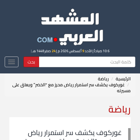
10:6 صباحاً
| الأحد
9
أغسطس 2026 م |
24
صفر 1448 هـ
|
بحث
Toggle
igation
الرئيسية
رياضة
غوركوف يكشف سر استمرار رياض محرز مع “الخضر” ويعلق على
مسيرته
رياضة
غوركوف يكشف سر استمرار رياض