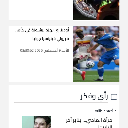
أودينيزي يهزم برشلونة في كأس
فريولي فينيتسيا جوليا
الأحد 9 أغسطس 2026 03:30:52
رأي وفكر
د. أحمد عبداللاه
مرآة الماضي… يناير آخر
التاريخ!