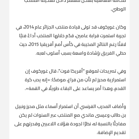
مكانته الأساسية بشكل مستمر داخل تشكيلة المنتخب
الوطني.
وكان غوركوف قد تولى قيادة منتخب الجزائر عام 2014، في
تجربة استمرت قرابة عامين، قدّم خلالها المنتخب أداءً فنيًا
لافتًا رغم النتائج المخيبة في كأس أمم أفريقيا 2015، حيث
حظي الفريق بإشادة واسعة بسبب أسلوب لعبه.
وفي تصريحات لموقع “أفريكا فوت”، قال غوركوف إن
استمرارية محرز لم تأتِ من فراغ، موضحًا: «إنه يحب كرة
القدم، وهذا أمر يساعد على البقاء طويلًا في القمة».
وأضاف المدرب الفرنسي أن استمرار أسماء مثل محرز ونبيل
بن طالب وعيسى ماندي مع المنتخب عبر السنوات لم يكن
مفاجئًا بالنسبة له، نظرًا لجودة هؤلاء اللاعبين وقدرتهم على
تقديم الإضافة.