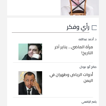
رأي وفكر
د. أحمد عبداللاه
مرآة الماضي… يناير آخر
التاريخ!
صالح أبو عوذل
أدوات الرياض وطهران في
اليمن
ياسر اليافعي