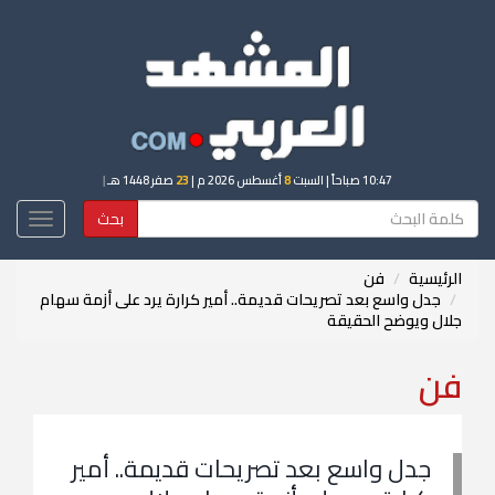
10:47 صباحاً
| السبت
8
أغسطس 2026 م |
23
صفر 1448 هـ
|
بحث
Toggle
igation
الرئيسية
فن
جدل واسع بعد تصريحات قديمة.. أمير كرارة يرد على أزمة سهام
جلال ويوضح الحقيقة
فن
جدل واسع بعد تصريحات قديمة.. أمير