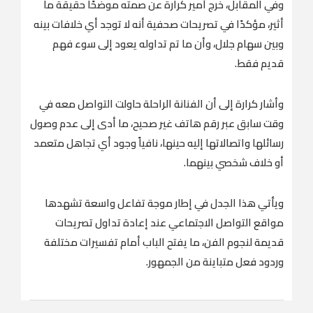
وفي المقابل، خرج أمير كرارة عن صمته موضحًا حقيقة ما
أثير، مؤكدًا في تصريحات صحفية أنه لا توجد أي خلافات بينه
وبين سهام جلال، وأن ما تم تداوله يعود إلى سوء فهم
قديم فقط.
وأشار كرارة إلى أن الفنانة الراحلة حاولت التواصل معه في
وقت سابق عبر رقم هاتف غير صحيح، ما أدى إلى عدم وصول
رسائلها واتصالاتها إليه حينها، نافياً وجود أي تجاهل متعمد
أو خلاف شخصي بينهما.
ويأتي هذا الجدل في إطار موجة تفاعل واسعة تشهدها
مواقع التواصل الاجتماعي عند إعادة تداول تصريحات
قديمة لنجوم الفن، ما يفتح الباب أمام تفسيرات مختلفة
وردود فعل متباينة من الجمهور.