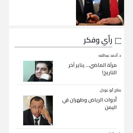
رأي وفكر
د. أحمد عبداللاه
مرآة الماضي… يناير آخر
التاريخ!
صالح أبو عوذل
أدوات الرياض وطهران في
اليمن