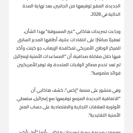
الجديدة، المقرر توقيعها من الجانبين، بعد نهاية المدة
الحالية في 2028.
وجاءت تصريحات هاكابي "غير المسبوقة" بهذا الشأن،
تعقيبًا مباشرًا على انتقادات علنية، أطلقها المدير السابق
للمركز الوطني الأمريكي لمكافحة الإرهاب، جو كينت، وأكد
فيها خلال مقابلة صحافية، أن "المساعدات الأمنية لإسرائيل
لم تعد تخدم مصالح الولايات المتحدة، ولا توفر للأمريكيين
فوائد ملموسة".
وفي منشور على منصة "إكس"، كشف هاكابي أن
"الاتفاقية الجديدة المزمع توقيعها مع إسرائيل، ستعطي
الأولوية للعلاقات التجارية والاقتصادية على حساب المنح
الأمنية التقليدية".
ووصفت صحيفة عبرية تصريحات هاكابي بأنها "أول تأكيد