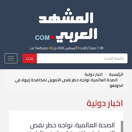
7:38 صباحاً
| الأحد
9
أغسطس 2026 م |
24
صفر 1448 هـ
|
بحث
Toggle
igation
الرئيسية
اخبار دولية
الصحة العالمية: نواجه خطر نقص التمويل لمكافحة إيبولا في
الكونغو
اخبار دولية
الصحة العالمية: نواجه خطر نقص