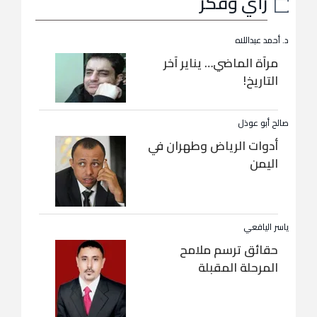
رأي وفكر
د. أحمد عبداللاه
مرآة الماضي… يناير آخر
التاريخ!
صالح أبو عوذل
أدوات الرياض وطهران في
اليمن
ياسر اليافعي
حقائق ترسم ملامح
المرحلة المقبلة