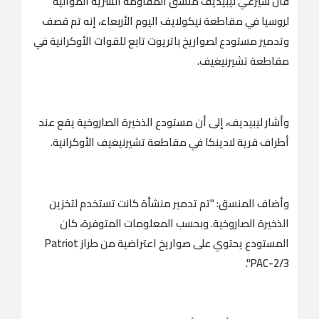
قال سيرغي ليبيديف منسق المقاومة السرية الموالية
لروسيا في مقاطعة نيكولايف اليوم الأربعاء، إنه تم قصف
وتدمير مستودع لصواريخ باتريوت تابع للقوات الأوكرانية في
مقاطعة تشيرنيغيف.
وأشار ليبيديف، إلى أن مستودع الذخيرة الصاروخية يقع عند
أطراف قرية لادينكا في مقاطعة تشيرنيغيف الأوكرانية.
وأضاف المنسق: "تم تدمير منشأة كانت تستخدم لتخزين
الذخيرة الصاروخية. وبحسب المعلومات المتوفرة، كان
المستودع يحتوي على صواريخ اعتراضية من طراز Patriot
PAC-2/3".