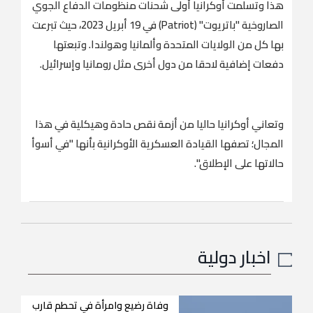
هذا وتسلمت أوكرانيا أولى شحنات منظومات الدفاع الجوي
الصاروخية "باتريوت" (Patriot) في 19 أبريل 2023، حيث تبرعت
بها كل من الولايات المتحدة وألمانيا وهولندا. وتبعتها
دفعات إضافية لاحقا من دول أخرى مثل رومانيا وإسرائيل.
وتعاني أوكرانيا حاليا من أزمة نقص حادة وهيكلية في هذا
المجال؛ تصفها القيادة العسكرية الأوكرانية بأنها "في أسوأ
حالاتها على الإطلاق".
اخبار دولية
وفاة رضيع وامرأة في تحطم قارب