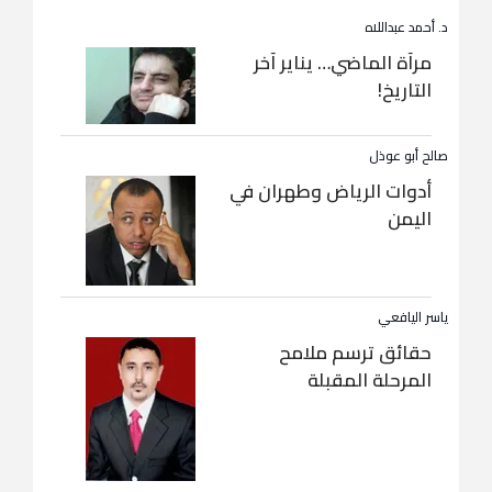
د. أحمد عبداللاه
مرآة الماضي… يناير آخر
التاريخ!
صالح أبو عوذل
أدوات الرياض وطهران في
اليمن
ياسر اليافعي
حقائق ترسم ملامح
المرحلة المقبلة