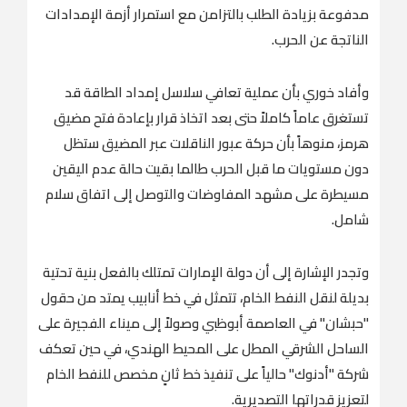
مدفوعة بزيادة الطلب بالتزامن مع استمرار أزمة الإمدادات
الناتجة عن الحرب.
وأفاد خوري بأن عملية تعافي سلاسل إمداد الطاقة قد
تستغرق عاماً كاملاً حتى بعد اتخاذ قرار بإعادة فتح مضيق
هرمز، منوهاً بأن حركة عبور الناقلات عبر المضيق ستظل
دون مستويات ما قبل الحرب طالما بقيت حالة عدم اليقين
مسيطرة على مشهد المفاوضات والتوصل إلى اتفاق سلام
شامل.
وتجدر الإشارة إلى أن دولة الإمارات تمتلك بالفعل بنية تحتية
بديلة لنقل النفط الخام، تتمثل في خط أنابيب يمتد من حقول
"حبشان" في العاصمة أبوظبي وصولاً إلى ميناء الفجيرة على
الساحل الشرقي المطل على المحيط الهندي، في حين تعكف
شركة "أدنوك" حالياً على تنفيذ خط ثانٍ مخصص للنفط الخام
لتعزيز قدراتها التصديرية.