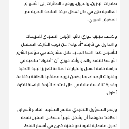
صادرات البنزين، والديزل، ووقود الطائرات إلى الأسواق
العالمية حتى في حال تعطل حركة الملاحة البحرية عبر
المضيق الحيوي.
وكشف فيليب خوري، نائب الرئيس التنفيذي للمبيعات
والتداول في شركة "أدنوك"، عن توجه الشركة المحتمل
لتأسيس هذا الخط الجديد خلال مشاركته في مؤتمر الشرق
الأوسط للنفط والغاز. وأكد خوري أن "أدنوك" ماضية في
دراسة كافة السبل والخيارات المتاحة لتعزيز البنية التحتية
وقنوات الإمداد، بما يضمن تزويد عملائها بالطاقة بكفاءة
وقدرة تنافسية عالية في حال امتداد الأزمة الراهنة لفترة
أطول.
ورسم المسؤول التنفيذي ملامح المشهد القادم لأسواق
الطاقة؛ متوقعاً أن يشكل شهر أغسطس المقبل نقطة
تحول مفصلية تقود نحو قفزة كبرى في أسعار النفط،