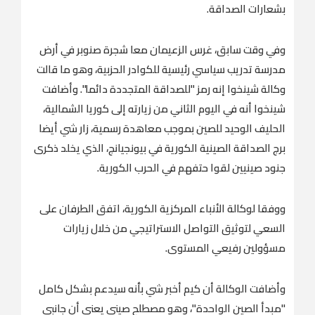
بشعارات الصداقة.
وفي وقت سابق، ​غرس الزعيمان معا ‌شجرة صنوبر في أرض
مدرسة تدريب سياسي رئيسية ‌للكوادر الحزبية، وهو ما قالت
وكالة شينخوا إنه رمز "للصداقة المتجددة دائما". وأضافت
شينخوا أنه في اليوم الثاني من زيارته إلى كوريا الشمالية،
الحليف الوحيد للصين بموجب معاهدة ‌رسمية، زار شي أيضا
برج الصداقة الصينية الكورية في بيونجيانج، الذي يخلد ⁠ذكرى
جنود ⁠صينيين لقوا حتفهم في الحرب الكورية.
ووفقا لوكالة الأنباء المركزية الكورية، اتفق الطرفان على
السعي لتوثيق التواصل الاستراتيجي من خلال زيارات
مسؤولين رفيعي المستوى.
وأضافت الوكالة أن كيم أخبر شي بأنه سيدعم بشكل كامل
"مبدأ الصين الواحدة"، وهو مصطلح صيني يعني أن جانبي