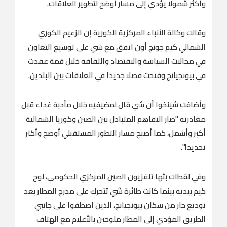
وأكثر شمولا يؤدي إلى مسار أوضح لتطوير العلاقات.
وقالت وكالة الأنباء المركزية الكورية إن الزعيم الكوري
الشمالي كيم جونج أون اتفق مع شي على توسيع التعاون
في مجالات السياسة والاقتصاد والثقافة خلال قمة عقدت
في بيونجيانج وفتحت فصلا جديدا في ‌العلاقات بين البلدين.
وأضافت ‌شينخوا أن شي قال ​لمضيفيه ‌خلال ⁠مأدبة ​غداء قبل
⁠مغادرته "صار التفاهم المتبادل بين الصين وكوريا الشمالية
أكبر وأشمل، كما أصبح مسار التطور المستقبلي أوضح وأكثر
تحديدا".
وفي لقطات بثها تلفزيون الصين المركزي الحكومي، لوح
كيم بيديه بينما كانت طائرة شي تتحرك على مدرج المطار بعد
توديع حار من سكان بيونجيانج، ⁠الذين اصطفوا على جانبي
الطريق المؤدي ‌إلى المطار ملوحين بالأعلام مع ‌الهتاف