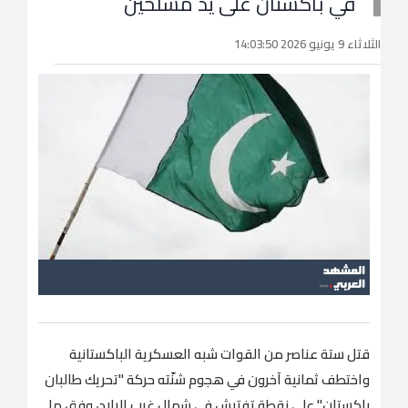
في باكستان على يد مسلحين
الثلاثاء 9 يونيو 2026 14:03:50
قتل ستة عناصر من القوات شبه العسكرية الباكستانية
واختطف ثمانية آخرون في هجوم شنّته حركة "تحريك طالبان
باكستان" على نقطة تفتيش في شمال غرب البلاد، وفق ما