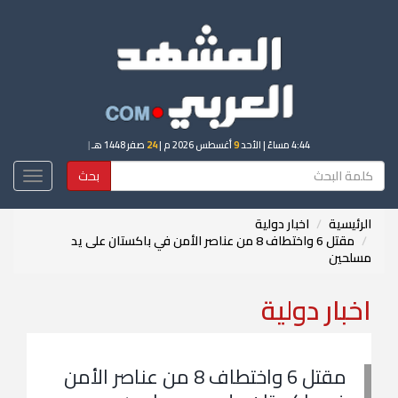
4:44 مساءً
| الأحد
9
أغسطس 2026 م |
24
صفر 1448 هـ
|
بحث
Toggle
igation
الرئيسية
اخبار دولية
مقتل 6 واختطاف 8 من عناصر الأمن في باكستان على يد
مسلحين
اخبار دولية
مقتل 6 واختطاف 8 من عناصر الأمن