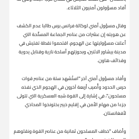
أفاد مسؤولون أمنيون الثلاثاء.
وقال مسؤول أمني لوكالة فرانس برس طالبا عدم الكشف
عن هويته إن عشرات من عناصر الجماعة المسلّحة التي
أعلنت مسؤوليتها عن الهجوم، اقتحموا نقطة تفتيش في
مدينة بيشاور الاثنين، وبحوزتهم أسلحة نارية وقنابل يدوية
وقذائف هاون.
وأفاد مسؤول أمني آخر "استُشهد ستة من عناصر قوات
حرس الحدود وأُصيب أربعة آخرون في الهجوم الذي نفذه
مسلحون"، في إشارة إلى القوة شبه العسكرية التي تتولى
جزءا من مهام الأمن في إقليم خيبر بختونخوا المحاذي
لأفغانستان.
وأضاف "خطف المسلحون ثمانية من عناصر القوة ونقلوهم