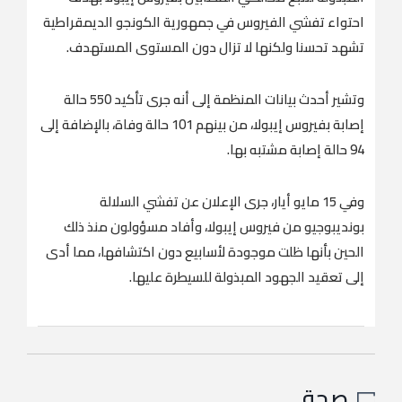
احتواء تفشي الفيروس في جمهورية الكونجو الديمقراطية
تشهد تحسنا ولكنها لا تزال دون المستوى المستهدف.
وتشير أحدث بيانات المنظمة إلى أنه جرى تأكيد 550 حالة
إصابة بفيروس إيبولا، من بينهم 101 حالة وفاة، بالإضافة إلى
94 ‌حالة إصابة مشتبه بها.
وفي ‌15 مايو أيار، ​جرى ‌الإعلان ⁠عن ​تفشي السلالة
⁠بونديبوجيو من فيروس إيبولا، وأفاد مسؤولون منذ ذلك
الحين بأنها ظلت موجودة لأسابيع دون اكتشافها، مما أدى
إلى تعقيد الجهود المبذولة للسيطرة عليها.
صحة