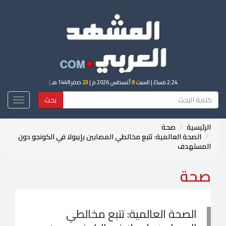
2:24 مساءً
| السبت
8
أغسطس 2026 م |
23
صفر 1448 هـ
|
بحث
Toggle
igation
الرئيسية
صحة
الصحة العالمية: تتبع مخالطي المصابين بإيبولا في الكونجو دون
المستهدف
صحة
الصحة العالمية: تتبع مخالطي