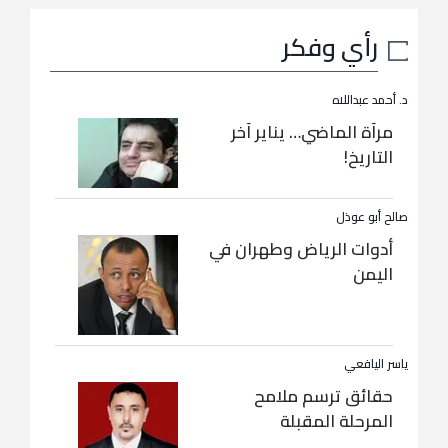
رأي وفكر
د. أحمد عبداللاه
مرآة الماضي… يناير آخر
التاريخ!
صالح أبو عوذل
أدوات الرياض وطهران في
اليمن
ياسر اليافعي
حقائق ترسم ملامح
المرحلة المقبلة