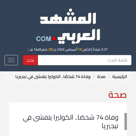
3:37 صباحاً
| الاثنين
10
أغسطس 2026 م |
25
صفر 1448 هـ
|
بحث
Toggle
igation
الرئيسية
صحة
وفاة 74 شخصًا.. الكوليرا يتفشى في نيجيريا
صحة
وفاة 74 شخصًا.. الكوليرا يتفشى في
نيجيريا