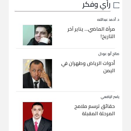
رأي وفكر
د. أحمد عبداللاه
مرآة الماضي… يناير آخر
التاريخ!
صالح أبو عوذل
أدوات الرياض وطهران في
اليمن
ياسر اليافعي
حقائق ترسم ملامح
المرحلة المقبلة