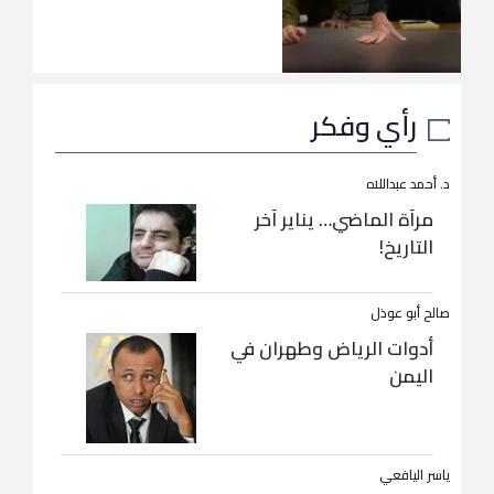
رأي وفكر
د. أحمد عبداللاه
مرآة الماضي… يناير آخر
التاريخ!
صالح أبو عوذل
أدوات الرياض وطهران في
اليمن
ياسر اليافعي