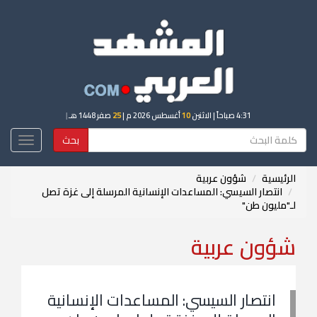
4:31 صباحاً
| الاثنين
10
أغسطس 2026 م |
25
صفر 1448 هـ
|
بحث
Toggle
igation
الرئيسية
شؤون عربية
انتصار السيسي: المساعدات الإنسانية المرسلة إلى غزة تصل
لـ"مليون طن"
شؤون عربية
انتصار السيسي: المساعدات الإنسانية