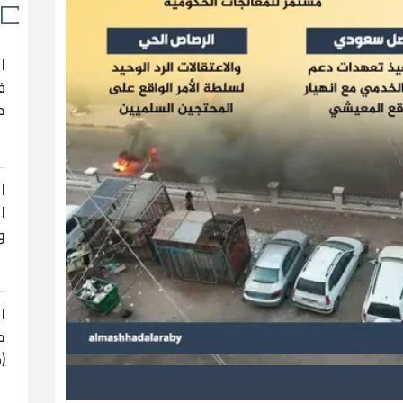
ا
ف
ح
ا
ا
و
ا
ح
(