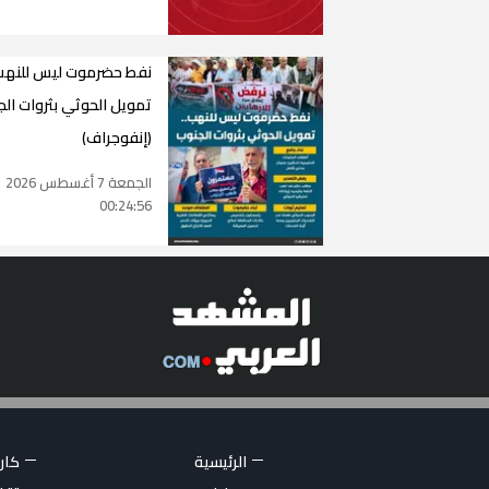
نفط حضرموت ليس للنهب.
تمويل الحوثي بثروات ال
(إنفوجراف)
الجمعة 7 أغسطس 2026
00:24:56
الرئيسية
كاري