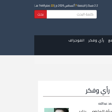
2:2 مساءً
| الجمعة
7
أغسطس 2026 م |
22
صفر 1448 هـ
|
بحث
ع
رأي وفكر
انفوجراف
رأي وفكر
مد عبداللاه
رآة الماضي… يناير