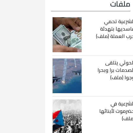
ملفات
لشرعية تحمي
اسديها بتهدئة
رب العملة (ملف)
لحوثي يتلقى
لصدمات برا وبحرا
جوا (ملف)
لشرعية في
ضرموت لأبنائها
ملف)