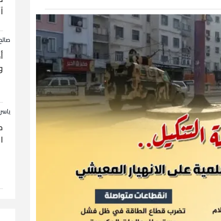
آ
صالح
أ
و
ياسر
ح
ا