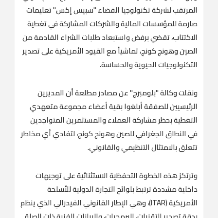
المرتقب لشركة تكنولوجيا الفضاء "سبيس إكس" تعليمات
صارمة للمؤسسات المالية والشركات المشاركة في تغطية
الاكتتاب، تقضي برفض واستبعاد طلبات الشراء القادمة من
الصين وهونج كونج، تماشياً مع القيود الأمريكية على تصدير
التكنولوجيات الحيوية والحساسة.
ونقلت وكالة "بلومبرج" عن مصادر مطلعة أن المديرين
الرئيسيين للصفقة أبلغوا بقية أعضاء مجموعة متعهدي
التغطية بحظر مشاركة العملاء والمستثمرين المتواجدين
في النطاق الجغرافي للصين وهونج كونج، لتفادي أي مخاطر
تتعلق بالامتثال التنظيمي والقانوني.
وترتكز هذه الخطوة التحفظية الاستثنائية على توجيهات
داخلية مشددة ترتبط بلوائح التجارة الدولية للأسلحة
الأمريكية (ITAR)، وهي الإطار القانوني الفيدرالي الذي ينظم
بدقة تصدير التقنيات، البرمجيات، والبيانات الفنية ذات الصلة