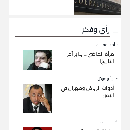
رأي وفكر
د. أحمد عبداللاه
مرآة الماضي… يناير آخر
التاريخ!
صالح أبو عوذل
أدوات الرياض وطهران في
اليمن
ياسر اليافعي