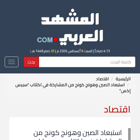
4:13 صباحاً
| السبت
8
أغسطس 2026 م |
23
صفر 1448 هـ
|
بحث
Toggle
igation
الرئيسية
اقتصاد
استبعاد الصين وهونج كونج من المشاركة في اكتتاب "سبيس
إكس"
اقتصاد
استبعاد الصين وهونج كونج من