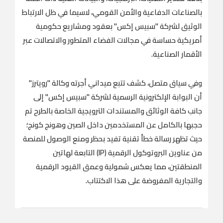
بالصناعات الدفاعية والأمن القومي، لاسيما في ظل الارتباط
الوثيق لشركة "سبيس إكس" بعقود ومشاريع حكومية
أمريكية حساسة في مجالات الفضاء المتطور والاتصالات عبر
الأقمار الصناعية.
وفي سياق متصل، كشف تتبع ميداني أجرته وكالة "رويترز"
أن البوابة الإلكترونية الرسمية لشركة "سبيس إكس" إلى
جانب كافة الوثائق والمستندات الترويجية الخاصة بالطرح تم
حجبها بالكامل عن المستخدمين داخل الصين وهونج كونج؛
حيث تظهر رسالة خطأ تقنية تفيد بحظر ومنع الوصول للمنصة
من عناوين البروتوكول الرقمية (IP) التابعة لهاتين
المنطقتين، مما يعكس شمولية وعمق القيود الرقمية
والتجارية المفروضة على هذا الاكتتاب.