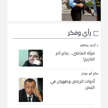
رأي وفكر
د. أحمد عبداللاه
مرآة الماضي… يناير آخر
التاريخ!
صالح أبو عوذل
أدوات الرياض وطهران في
اليمن