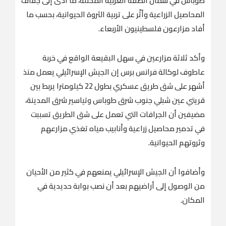
طوباس في شمال الضفة الغربية المحتلة، ما أدى إلى جفاف
المحاصيل الزراعية وأثّر على تربية الثروة الحيوانية، بحسب ما
أفاد مزارعون فلسطينيون الأربعاء.
وأكد ثلاثة مزارعين في سهل البقيعة الواقع في خربة
عاطوف لوكالة فرانس برس إن الجيش الإسرائيلي يعمل منذ
أشهر على شق طريق عسكري بطول 22 كيلومترا يربط بين
قريتي عين شبلي جنوب شرق طوباس وتياسير شرق المدينة،
مضيفين أن الجرافات التي تعمل على شق الطريق تسببت
في تدمير محاصيل زراعية وأنابيب مياه تغذي مزارعهم
وثروتهم الحيوانية.
وأضافوا أن الجيش الإسرائيلي يمنعهم في كثير من الأحيان
من الوصول إلى أراضيهم بعد أن نصب بوابة حديدية في
المكان.