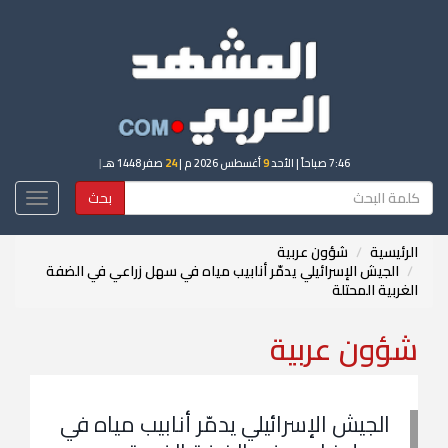
7:46 صباحاً
| الأحد
9
أغسطس 2026 م |
24
صفر 1448 هـ
|
بحث
Toggle
igation
الرئيسية
شؤون عربية
الجيش الإسرائيلي يدمّر أنابيب مياه في سهل زراعي في الضفة
الغربية المحتلة
شؤون عربية
الجيش الإسرائيلي يدمّر أنابيب مياه في