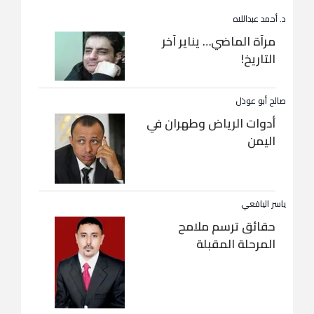
د. أحمد عبداللاه
مرآة الماضي… يناير آخر
التاريخ!
صالح أبو عوذل
أدوات الرياض وطهران في
اليمن
ياسر اليافعي
حقائق ترسم ملامح
المرحلة المقبلة