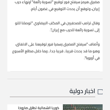
مضيق هرمز سيفتح ‌فور ‌توقيع "تسوية ​رائعة" لإنهاء ‌حرب
⁠إيران، ​وتوقع أن ⁠يحدث التوقيع في غضون أيام.
وقال ترامب للصحفيين ⁠في المكتب ‌البيضاوي "توصلنا ‌للتو ​
إلى تسوية ‌رائعة للحرب ‌مع إيران".
وأضاف "سيفتح المضيق رسميا فور توقيعنا ‌على الاتفاق،
وهو ما قد يحدث ⁠قريبا.. ⁠قريبا جدا.. ربما خلال مطلع الأسبوع
في أوروبا".
اخبار دولية
كوريا الشمالية تطلق صاروخا