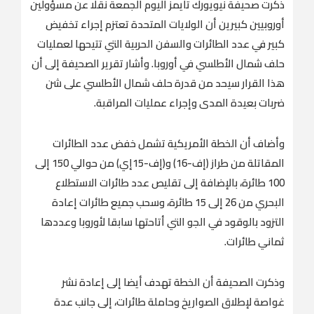
ذكرت ‌صحيفة نيويورك تايمز اليوم الجمعة نقلا عن مسؤولين
أوروبيين كبيرين أن الولايات المتحدة تعتزم إجراء ​تخفيض
كبير في عدد الطائرات والسفن الحربية التي تتيحها لعمليات
حلف شمال الأطلسي في أوروبا. وأشار تقرير الصحيفة إلى أن
هذا القرار سيحد من قدرة حلف شمال الأطلسي على شن
ضربات ‌بعيدة المدى ‌وإجراء عمليات المراقبة.
وأضاف ​أن ‌الخطة ⁠الأمريكية ​تشمل خفض ⁠عدد الطائرات
المقاتلة من طراز (إف-16) و(إف-15إي) من حوالي 150 إلى
100 طائرة، بالإضافة إلى تقليص عدد طائرات الاستطلاع
البحري من 26 إلى 15 طائرة، وسحب جميع طائرات ⁠إعادة
التزود بالوقود في ‌الجو التي ‌أتاحتها سابقا لأوروبا وعددها
ثماني ​طائرات.
وذكرت الصحيفة ‌أن الخطة تهدف أيضا إلى ‌إعادة نشر
غواصة لإطلاق الصواريخ وحاملة طائرات، إلى جانب عدة