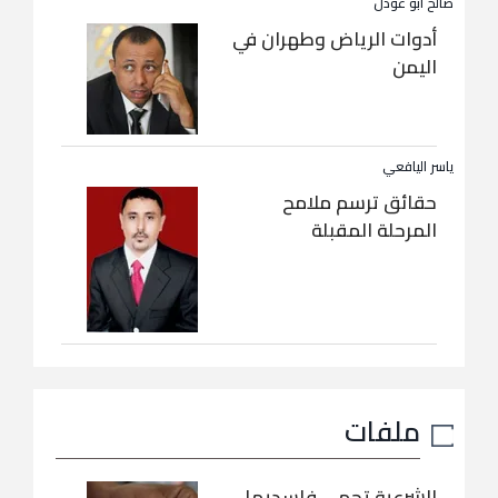
صالح أبو عوذل
أدوات الرياض وطهران في
اليمن
ياسر اليافعي
حقائق ترسم ملامح
المرحلة المقبلة
ملفات
الشرعية تحمي فاسديها