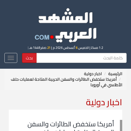
1:2 مساءً
| الخميس
6
أغسطس 2026 م |
21
صفر 1448 هـ
|
بحث
Toggle
igation
الرئيسية
اخبار دولية
أمريكا ستخفض الطائرات والسفن الحربية المتاحة لعمليات حلف
الأطلسي في أوروبا
اخبار دولية
أمريكا ستخفض الطائرات والسفن