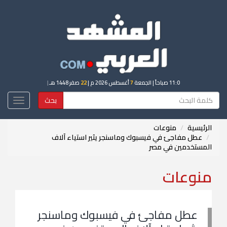
11:0 صباحاً
| الجمعة
7
أغسطس 2026 م |
22
صفر 1448 هـ
|
بحث
Toggle
igation
الرئيسية
منوعات
عطل مفاجئ في فيسبوك وماسنجر يثير استياء آلاف
المستخدمين في مصر
منوعات
عطل مفاجئ في فيسبوك وماسنجر