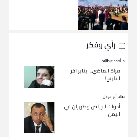
رأي وفكر
د. أحمد عبداللاه
مرآة الماضي… يناير آخر
التاريخ!
صالح أبو عوذل
أدوات الرياض وطهران في
اليمن