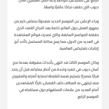
الرابع على نتفليكس، مواصلًا رحلة اللص العبقري آسان
ديوب التي حققت نجاحًا عالميًا واسعًا.
وجاء الإعلان عن الموسم الجديد مصحوبًا بحماس كبير من
جمهور العمل حول العالم، خاصة بعد النجاح اللافت الذي
حققته المواسم السابقة، والتي تصدرت قوائم المشاهدة
في العديد من الدول، مما رسخ مكانة المسلسل كأحد أبرز
إنتاجات نتفليكس العالمية.
وكان الموسم الثالث قد انتهى بأحداث مشوقة، بعدما نجح
آسان ديوب في تنفيذ واحدة من أخطر عملياته، قبل أن يتخذ
قرارًا مصيريًا بتسليم نفسه للشرطة لحماية أسرته والمقربين
منه، لينتهي به المطاف خلف القضبان، تاركًا المشاهدين
أمام العديد من علامات الاستفهام حول مستقبله في
الموسم الرابع.