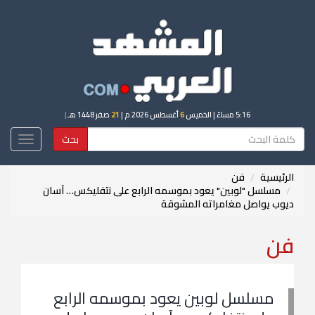
5:16 مساءً
| الخميس
6
أغسطس 2026 م |
21
صفر 1448 هـ
|
بحث
Toggle
igation
الرئيسية
فن
مسلسل "لوبين" يعود بموسمه الرابع على نتفليكس… آسان
ديوب يواصل مغامراته المشوقة
فن
مسلسل لوبين يعود بموسمه الرابع