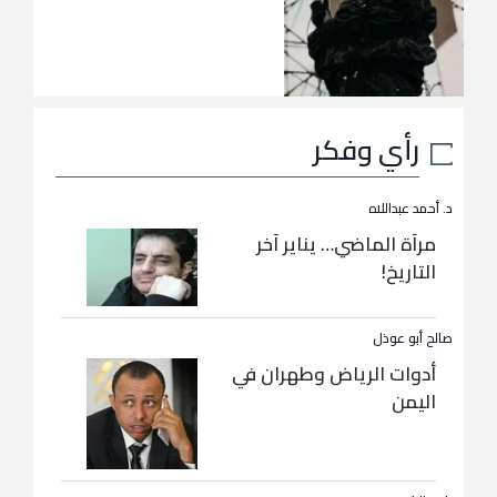
رأي وفكر
د. أحمد عبداللاه
مرآة الماضي… يناير آخر
التاريخ!
صالح أبو عوذل
أدوات الرياض وطهران في
اليمن