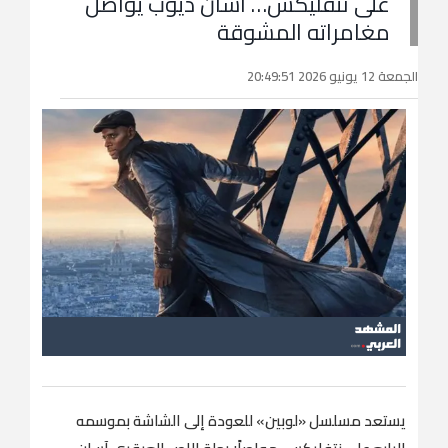
على نتفليكس… آسان ديوب يواصل
مغامراته المشوقة
الجمعة 12 يونيو 2026 20:49:51
يستعد مسلسل «لوبين» للعودة إلى الشاشة بموسمه