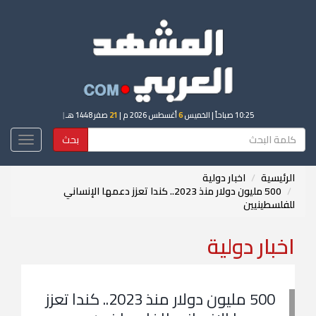
10:25 صباحاً
| الخميس
6
أغسطس 2026 م |
21
صفر 1448 هـ
|
بحث
Toggle
igation
الرئيسية
اخبار دولية
500 مليون دولار منذ 2023.. كندا تعزز دعمها الإنساني
للفلسطينيين
اخبار دولية
500 مليون دولار منذ 2023.. كندا تعزز