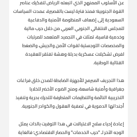
عن الأسلوب الممنهج الذي اتبعته الرياض لتفكيك عناصر
القوة الجنوبية؛ فمنذ فترة ليست بالقصيرة، عمدت السياسات
السعودية إلى إضعاف المنظومة الأمنية والدفاعية
للمجلس الانتقالي الجنوبي العربي من خلال حرب مالية
وخدمية قاسية، تمثلت في التجميد المتعمد للمرتبات
والمخصصات اللوجستية لقوات الأمن والجيش، والضغط
لفرض تشكيلات عسكرية بديلة وهشة تفتقر للعقيدة
القتالية الوطنية.
هذا التجريف المبرمج للأجهزة الضابطة للمدن خلق فراغات
جغرافية وأمنية شاسعة، ومنح الضوء الأخضر للخلايا
التخريبية النائمة والتنظيمات المتطرفة للتحرك بحرية وتنفيذ
أجنداتها الدموية في تصفية العقول والكوادر الجنوبية.
إعادة إحياء سلاح الاغتيالات في هذا التوقيت بالذات يمثل
الوجه الآخر لـ "حرب الخدمات" والحصار الاقتصادي؛ فالغاية