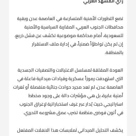
رأي المشهد العربي
تضع التطورات الأمنية المتسارعة في العاصمة عدن وبقية
محافظات الجنوب العربي، المقاربة السياسية والأمنية
للسعودية، أمام محاكمة موضوعية تكشف عن فشل ذريع،
إن لم يكن تواطؤاً ضمنياً، في إدارة ملف الاستقرار
بالمنطقة.
العودة المقلقة لمسلسل الاغتيالات والتصفيات الجسدية
التي استهدفت رموزاً عسكرية وقيادات ميدانية فاعلة في
العاصمة عدن، لم تعد مجرد حوادث جنائية منفصلة أو ثغرات
أمنية عابرة، بل هي مؤشرات دالة على وجود مخطط
استراتيجي خبيث يُدار عبر غرف استخباراتية لإغراق الجنوب
في أتون فوضى منظمة تضرب عمق مشروعه التحرري.
يكشف التحليل الميداني لملابسات هذا الانفلات المفتعل