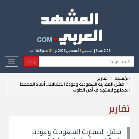
2:25 مساءً
| الخميس
6
أغسطس 2026 م |
21
صفر 1448 هـ
|
بحث
Toggle
igation
الرئيسية
تقارير
فشل المقاربة السعودية وعودة الاغتيالات.. أبعاد المخطط
الممنهج لاستهداف أمن الجنوب
تقارير
فشل المقاربة السعودية وعودة