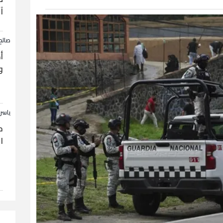
آ
صالح
أ
و
ياسر
ح
ا