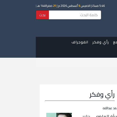
5:46 مساءً
| الخميس
6
أغسطس 2026 م |
21
صفر 1448 هـ
|
بحث
ع
رأي وفكر
انفوجراف
رأي وفكر
مد عبداللاه
رآة الماضي… يناير