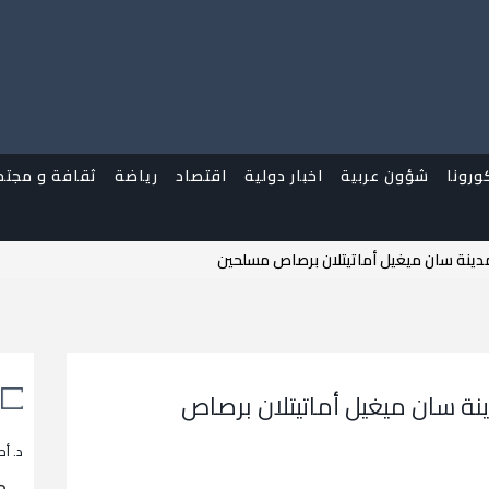
ورونا
شؤون عربية
اخبار دولية
اقتصاد
رياضة
ثقافة و مجتم
ينة سان ميغيل أماتيتلان برصاص مسلحين
ة سان ميغيل أماتيتلان برصاص
د. أح
م