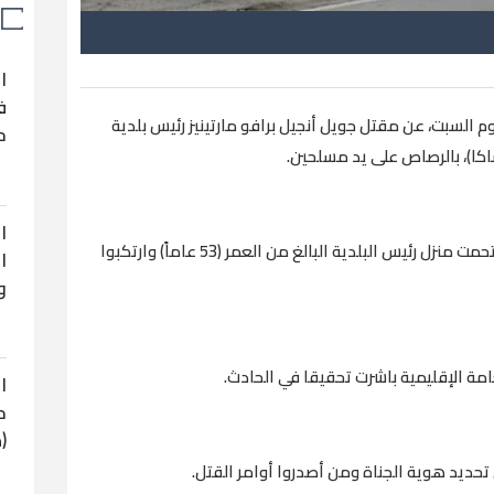
ا
ف
السبت، عن مقتل جويل أنجيل برافو مارتينيز رئيس بلدية
ح
كا)، بالرصاص على يد مسلحين.
ا
وقالت الصحيفة، إن مجموعة من المسلحين اقتحمت منزل رئيس البلدية البالغ من العمر (53 عاماً) وارتكبوا
ا
و
امة الإقليمية باشرت تحقيقا في الحادث.
ا
ح
(
تحديد هوية الجناة ومن أصدروا أوامر القتل.