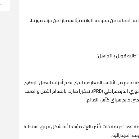
ية الحماية من حكومة الولاية برئاسة خارا من حزب مورينا،
 "طلبه قوبل بالتجاهل".
لطة بدعم من ائتلاف المعارضة الذي يضم أحزاب العمل الوطني
(PAN) والحزب الثوري المؤسسي (PRI) والحزب الثوري الديمقراطي (PRD)، تذكيرا صارخا بانعدام الأمن والعنف
تى خارج سياق كأس العالم.
 تعد "جريمة ذات تأثير بالغ"، مؤكدا أنه شكل فريق استجابة
ة الفيدرالية.