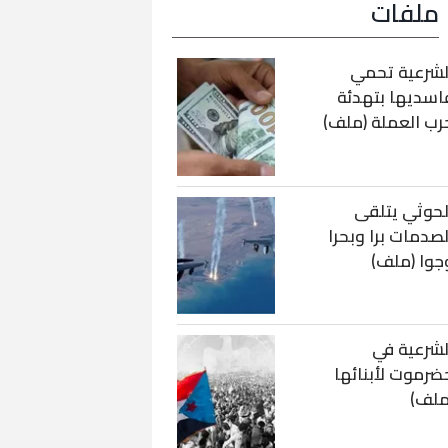
ملفات
لشرعية تحمي
اسديها بتهدئة
رب العملة (ملف)
لحوثي يتلقى
لصدمات برا وبحرا
جوا (ملف)
لشرعية في
ضرموت لأبنائها
ملف)