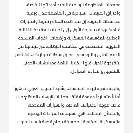
ومعدات المنظومة الرسمية لتنفيذ أجنداتها الخاصة،
واختراق المربعات السيادية في العاصمة عدن وبقية
محافظات الجنوب. إن منح هذه العناصر نفوذاً وامتيازات
قيادية يهدف بالدرجة الأولى إلى تجريف العقيدة القتالية
الوطنية للمؤسسة العسكرية، وإضعاف القوات المسلحة
الجنوبية المتخصصة في مكافحة الإرهاب، عبر حرمانها من
الدعم المالي واللوجستي، وخلق سلطات موازية هشة توفر
بيئة رخوة تتحرك فيها الخلايا النائمة وميليشيات الحوثي
بالتنسيق والتخادم المتبادل.
ونتيجة حتمية لهذه السياسات، يشهد الجنوب العربي تدهوراً
أمنياً متسارعاً وعودة لافتة لـعمليات الإرهاب المنظم؛ حيث
عادت موجة الاغتيالات الغادرة، والسيارات المفخخة،
والكمائن المسلحة التي تستهدف القيادات الوطنية
والعسكرية المخلصة الممسكة بزمام قضية شعب الجنوب.