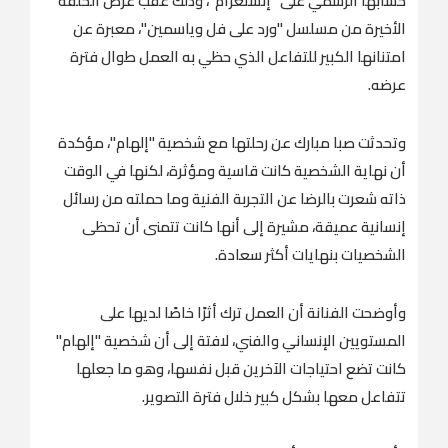
حسابها الرسمي على "إنستغرام"، وذلك عقب عرض الحلقة
الأخيرة من مسلسل "ورد على فل وياسمين"، معبرة عن
امتنانها الكبير للتفاعل الذي حظي به العمل طوال فترة
عرضه.
وتحدثت صبا مبارك عن رحلتها مع شخصية "إلهام"، مؤكدة
أن نهاية الشخصية كانت قاسية ومؤثرة، لكنها في الوقت
ذاته شعرت بالرضا عن التجربة الفنية وما حملته من رسائل
إنسانية عميقة، مشيرة إلى أنها كانت تتمنى أن تحظى
الشخصيات بنهايات أكثر سعادة.
وأوضحت الفنانة أن العمل ترك أثرًا خاصًا لديها على
المستويين الإنساني والفني، لافتة إلى أن شخصية "إلهام"
كانت تضع احتياجات الآخرين قبل نفسها، وهو ما جعلها
تتفاعل معها بشكل كبير خلال فترة التصوير.