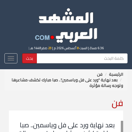
6:36 مساءً
| السبت
8
أغسطس 2026 م |
23
صفر 1448 هـ
|
بحث
Toggle
igation
الرئيسية
فن
بعد نهاية "ورد على فل وياسمين".. صبا مبارك تكشف مشاعرها
وتوجه رسالة مؤثرة
فن
بعد نهاية ورد على فل وياسمين.. صبا