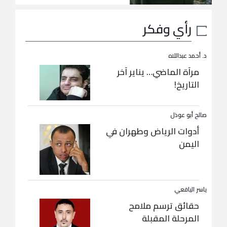
رأي وفكر
د. أحمد عبداللاه
مرآة الماضي… يناير آخر
التاريخ!
صالح أبو عوذل
أدوات الرياض وطهران في
اليمن
ياسر اليافعي
حقائق ترسم ملامح
المرحلة المقبلة