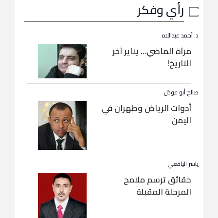
رأي وفكر
د. أحمد عبداللاه
مرآة الماضي… يناير آخر
التاريخ!
صالح أبو عوذل
أدوات الرياض وطهران في
اليمن
ياسر اليافعي
حقائق ترسم ملامح
المرحلة المقبلة