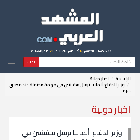
6:37 مساءً
| الخميس
6
أغسطس 2026 م |
21
صفر 1448 هـ
|
بحث
Toggle
igation
الرئيسية
اخبار دولية
وزير الدفاع: ألمانيا ترسل سفينتين في مهمة محتملة عند مضيق
هرمز
اخبار دولية
وزير الدفاع: ألمانيا ترسل سفينتين في