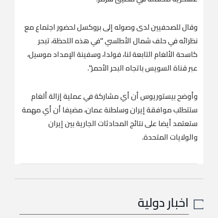
وقال ​للصحفيين لدى ⁠وصوله إلى بروكسل لحضور اجتماع مع
نظرائه في حلف شمال ⁠الأطلسي "في هذه اللحظة، ‌تبحر
‌كاسحة ​الألغام ‌التابعة لنا، فولدا، وسفينة ‌الإمداد موسيل،
عبر قناة السويس باتجاه البحر الأحمر".
وأوضح ‌بيستوريوس أن أي مشاركة في عملية ⁠إزالة ⁠ألغام
ستتطلب موافقة إيران وسلطنة عمان، مضيفا أن أي مهمة
ستعتمد أيضا على نتائج المحادثات الجارية بين ​إيران ​
والولايات المتحدة.
اخبار دولية