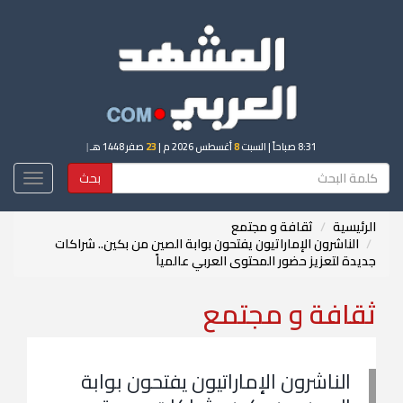
8:31 صباحاً
| السبت
8
أغسطس 2026 م |
23
صفر 1448 هـ
|
بحث
Toggle
igation
الرئيسية
ثقافة و مجتمع
الناشرون الإماراتيون يفتحون بوابة الصين من بكين.. شراكات
جديدة لتعزيز حضور المحتوى العربي عالمياً
ثقافة و مجتمع
الناشرون الإماراتيون يفتحون بوابة