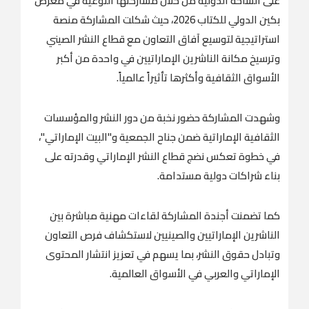
على الساحة الدولية من خلال مشاركتها النوعية في معرض
بكين الدولي للكتاب 2026، حيث شكلت المشاركة منصة
استراتيجية لتوسيع آفاق التعاون مع قطاع النشر الصيني
وترسيخ مكانة الناشرين الإماراتيين في واحدة من أكبر
الأسواق الثقافية وأكثرها تأثيراً عالمياً.
وشهدت المشاركة حضور نخبة من دور النشر والمؤسسات
الثقافية الإماراتية ضمن جناح الجمعية و"البيت الإماراتي"،
في خطوة تعكس نضج قطاع النشر الإماراتي وقدرته على
بناء شراكات دولية مستدامة.
كما تضمنت أجندة المشاركة لقاءات مهنية مباشرة بين
الناشرين الإماراتيين والصينيين لاستكشاف فرص التعاون
وتبادل حقوق النشر، بما يسهم في تعزيز انتشار المحتوى
الإماراتي والعربي في الأسواق العالمية.