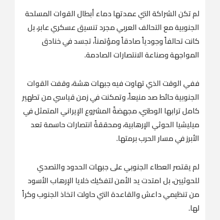
لم تكن الشراكة التي عمدتها دماء أبطال القوات المسلحة
الجنوبية مع التحالف العربي مجرد تنسيق عسكري عابر، بل
كانت تحالفاً وجودياً صادقاً ومؤتمناً، تجسد في خنادق
المواجهة وصناعة الانتصارات الصادمة.
ففي الوقت الذي تهاوت فيه جبهات هشة، وقفت القوات
الجنوبية حائط صد منيعاً، وتمكنت في زمن قياسي من تطهير
كامل ترابها الوطني، مجهضةً المشروع الإيراني المتمثل في
ميليشيا الحوثي الإرهابية، ومحققةً انتصارات حاسمة تعد
الأبرز في مسار الحرب برمتها.
لم يقتصر العطاء الجنوبي على جبهات الحدود والتصدي
للحوثيين، بل امتدت يد الأمن لتفكيك خلايا الإرهاب الأسود
من تنظيمي داعش والقاعدة التي حاولت اتخاذ الجنوب وكراً
لها.