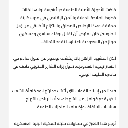
خاضت الأجهزة الأمنية الجنوبية حرباً شرسة لولاها لكانت
خطوط الملاحة الدولية والأمن الإقليمي في مهب كارثة
محققة. وهذا الإخلاص المطلق والالتزام الأخلاقي من قِبل
الجنوبيين كان يفترض أن يُقابل بوفاء سياسي وعسكري
موازٍ من السعودية باعتبارها تقود التحالف.
لكن المشهد الراهن بات يكشف بوضوح عن تحول صادم في
الاستراتيجية السعودية، تحولٌ يراه الشارع الجنوبي طعنة في
خاصرة الحليف الوفي.
فبدلاً من إسناد القوات التي أثبتت جدارتها، ومكافأة الشعب
الذي قدم قوافل من الشهداء، بدأت الرياض بانتهاج
سياسات الالتفاف وإضعاف المنجزات الجنوبية.
تُرجم هذا التغيُّر في محاولات حثيثة لتفكيك البنية العسكرية