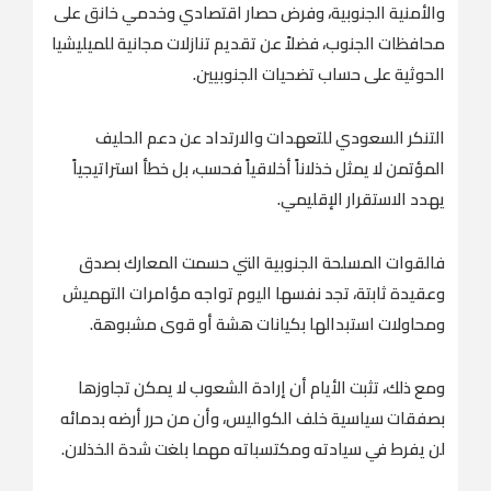
والأمنية الجنوبية، وفرض حصار اقتصادي وخدمي خانق على
محافظات الجنوب، فضلاً عن تقديم تنازلات مجانية للميليشيا
الحوثية على حساب تضحيات الجنوبيين.
التنكر السعودي للتعهدات والارتداد عن دعم الحليف
المؤتمن لا يمثل خذلاناً أخلاقياً فحسب، بل خطأ استراتيجياً
يهدد الاستقرار الإقليمي.
فالقوات المسلحة الجنوبية التي حسمت المعارك بصدق
وعقيدة ثابتة، تجد نفسها اليوم تواجه مؤامرات التهميش
ومحاولات استبدالها بكيانات هشة أو قوى مشبوهة.
ومع ذلك، تثبت الأيام أن إرادة الشعوب لا يمكن تجاوزها
بصفقات سياسية خلف الكواليس، وأن من حرر أرضه بدمائه
لن يفرط في سيادته ومكتسباته مهما بلغت شدة الخذلان.