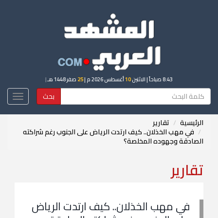
8:43 صباحاً
| الاثنين
10
أغسطس 2026 م |
25
صفر 1448 هـ
|
بحث
Toggle
igation
الرئيسية
تقارير
في مهب الخذلان.. كيف ارتدت الرياض على الجنوب رغم شراكته
الصادقة وجهوده المخلصة؟
تقارير
في مهب الخذلان.. كيف ارتدت الرياض