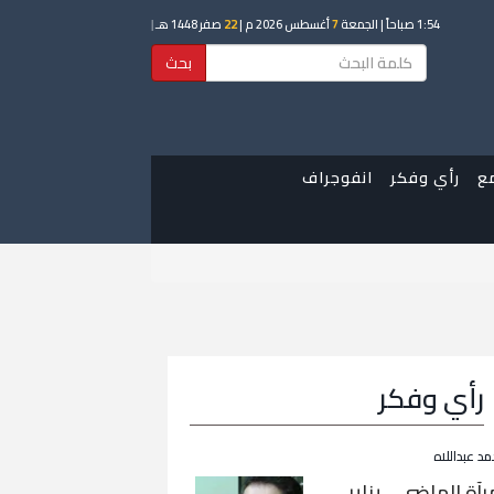
1:54 صباحاً
| الجمعة
7
أغسطس 2026 م |
22
صفر 1448 هـ
|
بحث
ع
رأي وفكر
انفوجراف
رأي وفكر
مد عبداللاه
رآة الماضي… يناير