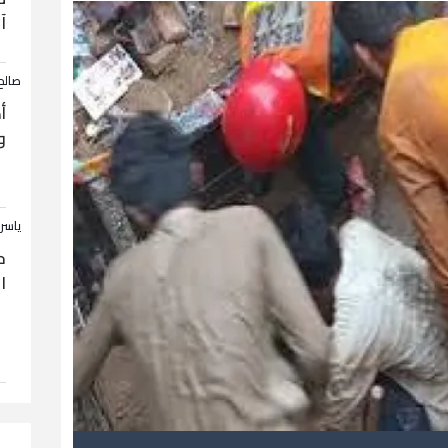
آ
صالح
أ
و
ياسر
ح
ا