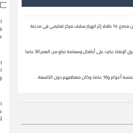
ا
كشف مسؤولون في خدمات الإنقاذ، الثلاثاء، عن مصرع 14 طفلا إثر انهيار سقف مركز ⁠تعليمي في مدينة
ف
ح
وأفادت خدمة الطوارئ في إقليم البنجاب بأن ‌فرق الإنقاذ عثرت على أطفال ومعلمة تبلغ من العمر 30 عاما
ا
ا
عظمهم دون التاسعة. ‌
و
ا
ح
(