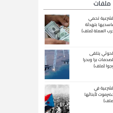
ملفات
لشرعية تحمي
اسديها بتهدئة
رب العملة (ملف)
لحوثي يتلقى
لصدمات برا وبحرا
جوا (ملف)
لشرعية في
ضرموت لأبنائها
ملف)