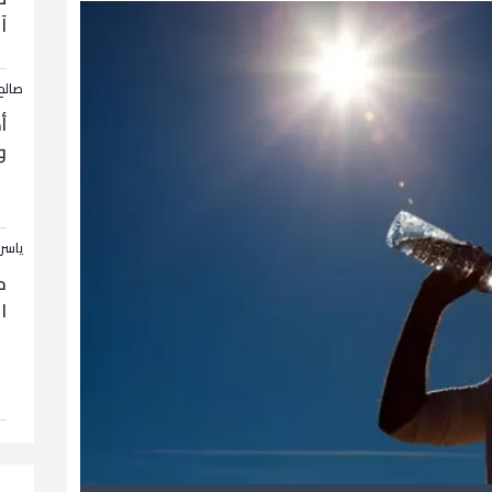
آ
صالح
أ
و
ياسر
ح
ا