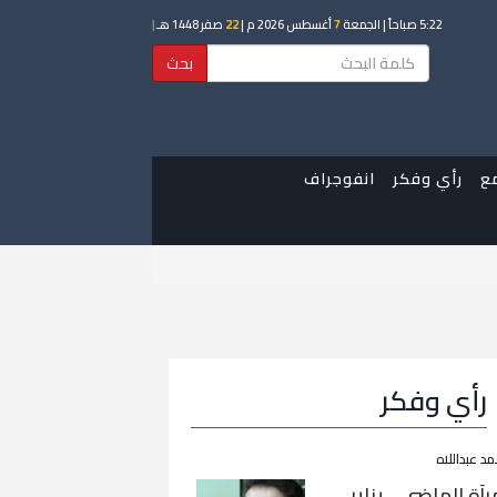
5:22 صباحاً
| الجمعة
7
أغسطس 2026 م |
22
صفر 1448 هـ
|
بحث
ع
رأي وفكر
انفوجراف
رأي وفكر
مد عبداللاه
رآة الماضي… يناير