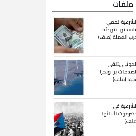
ملفات
لشرعية تحمي
اسديها بتهدئة
رب العملة (ملف)
لحوثي يتلقى
لصدمات برا وبحرا
جوا (ملف)
لشرعية في
ضرموت لأبنائها
ملف)