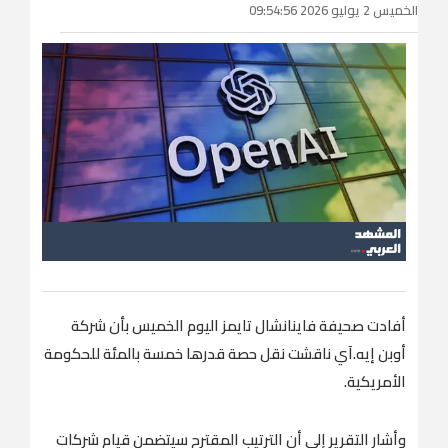
الخميس 2 يوليو 2026 09:54:56
أفادت صحيفة فاينانشال تايمز ​اليوم الخميس بأن شركة
أوبن إيه.آي ناقشت نقل حصة قدرها خمسة بالمئة للحكومة
‌الأمريكية.
وأشار ‌التقرير ​إلى ‌أن ⁠الترتيب ​المقترح سيتضمن ⁠قيام شركات