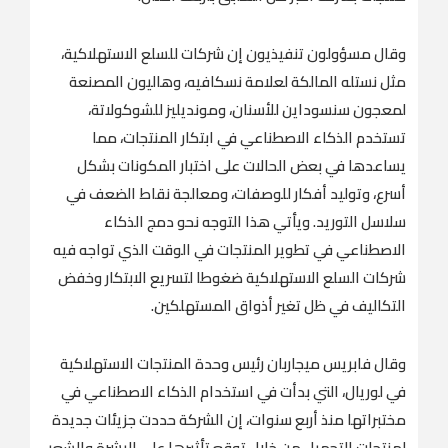
وقال مسؤولون تنفيذيون إن شركات للسلع الاستهلاكية،
مثل نستله المالكة لعلامة نسكافيه، وهاليون المصنعة
لمعجون سنسوداين للأسنان، ومونديليز للشوكولاتة،
تستخدم الذكاء الاصطناعي في ابتكار المنتجات، مما
يساعدها في بعض الحالات على اختبار المكونات بشكل
أسرع، وتوليد أفكار للوصفات، ومعالجة نقاط الضعف في
سلاسل التوريد. ويأتي هذا التوجه ‌نحو دمج الذكاء
‌الاصطناعي في تطوير المنتجات في الوقت الذي ‌تواجه ⁠فيه
شركات السلع ⁠الاستهلاكية ضغوطا لتسريع الابتكار وخفض
التكاليف في ظل تغير أذواق المستهلكين.
وقال فابريس ميجاربان رئيس وحدة المنتجات الاستهلاكية
في لوريال، التي بدأت في استخدام الذكاء الاصطناعي في
مختبراتها منذ أربع سنوات، إن الشركة حددت جزيئات جديدة
لمنتجات التجميل من خلال توقع تأثيرها على البشرة والشعر.