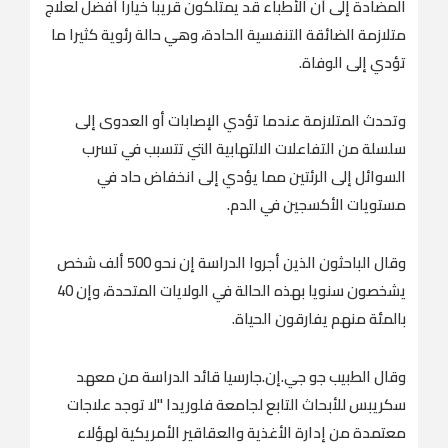
المضادة إلى أن الأطباء قد يمتلكون قريبا خيارا أفضل لعلاج
متلازمة الضائقة التنفسية الحادة، ​وهي حالة رئوية كثيرا ما
تؤدي إلى الوفاة.
وتحدث المتلازمة عندما تؤدي الإصابات أو العدوى إلى
سلسلة من التفاعلات الالتهابية التي تتسبب في تسرب
السوائل إلى الرئتين مما يؤدي إلى انخفاض حاد في
مستويات الأكسجين في الدم.
وقال الباحثون الذين أجروا الدراسة إن نحو 500 ألف شخص
يشخصون سنويا بهذه الحالة في الولايات المتحدة، ‌وإن 40
‌بالمئة منهم يفارقون الحياة.
وقال الطبيب جو ​جي.إن.جارسيا ‌قائد ⁠الدراسة من ​معهد
⁠سكريبس للأبحاث التابع لجامعة فلوريدا "لا توجد علاجات
معتمدة من إدارة الأغذية والعقاقير الأمريكية لهؤلاء