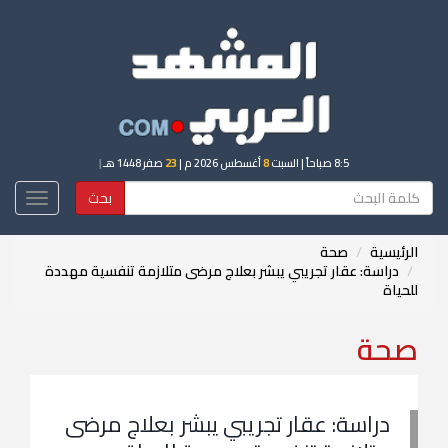
8:5 صباحاً
| السبت
8
أغسطس 2026 م |
23
صفر 1448 هـ
|
بحث
Toggle
igation
الرئيسية
صحة
دراسة: عقار تجريبي يبشر بعلاج مرضى متلازمة تنفسية مهددة
للحياة
صحة
دراسة: عقار تجريبي يبشر بعلاج مرضى