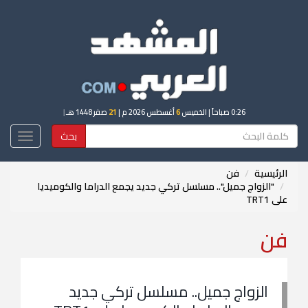
0:26 صباحاً
| الخميس
6
أغسطس 2026 م |
21
صفر 1448 هـ
|
بحث
Toggle
igation
الرئيسية
فن
"الزواج جميل".. مسلسل تركي جديد يجمع الدراما والكوميديا
على TRT1
فن
الزواج جميل.. مسلسل تركي جديد