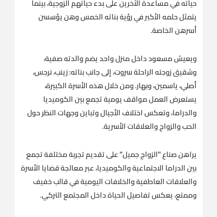
حياته في مساعدة الآخرين على بدء حياتهم الزوجية، بينما
يتمثل حلمه الأكبر في رؤية بناته الخمس وهن يؤسسن
أسرهن الخاصة.
ويعيش مسعود داخل منزل واحد يضم والدته صفية،
وشقيق زوجته الراحلة سروت، إلى جانب بناته: زينب، نرجس،
أصلي، ياسمين، وبهار. ومن خلال هذه الأسرة الكبيرة،
يستعرض العمل مواقف يومية تجمع بين الكوميديا
والدراما، وتعكس اختلاف الأجيال وتباين وجهات النظر حول
الحب والزواج والعلاقات الأسرية.
يراهن صناع "الزواج جميل" على تقديم تجربة مختلفة تجمع
بين الدراما الاجتماعية والكوميديا، عبر معالجة قضايا الأسرة
والعلاقات العاطفية والخلافات اليومية في قالب خفيف
وممتع، يعكس تفاصيل الحياة داخل المجتمع التركي.