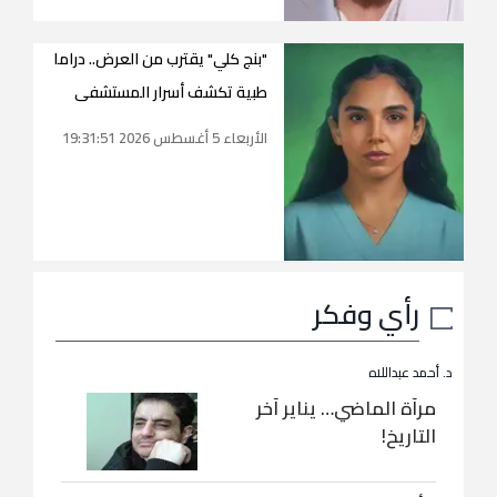
"بنج كلي" يقترب من العرض.. دراما
طبية تكشف أسرار المستشفى
الأربعاء 5 أغسطس 2026 19:31:51
رأي وفكر
د. أحمد عبداللاه
مرآة الماضي… يناير آخر
التاريخ!