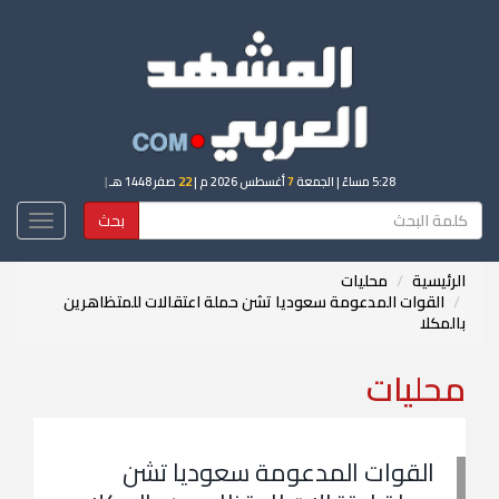
5:28 مساءً
| الجمعة
7
أغسطس 2026 م |
22
صفر 1448 هـ
|
بحث
Toggle
igation
الرئيسية
محليات
القوات المدعومة سعوديا تشن حملة اعتقالات للمتظاهرين
بالمكلا
محليات
القوات المدعومة سعوديا تشن