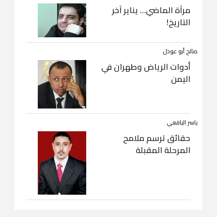
مرآة الماضي… يناير آخر
التاريخ!
صالح أبو عوذل
أدوات الرياض وطهران في
اليمن
ياسر اليافعي
حقائق ترسم ملامح
المرحلة المقبلة