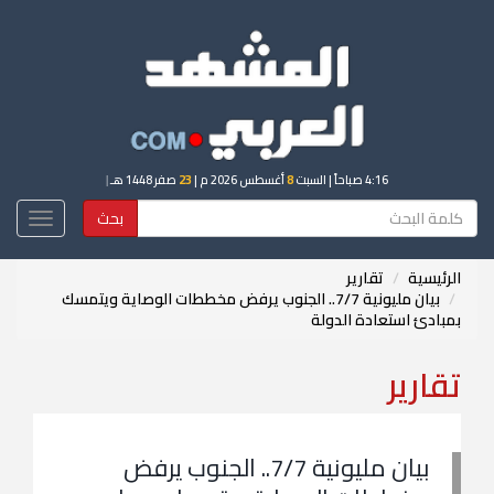
4:16 صباحاً
| السبت
8
أغسطس 2026 م |
23
صفر 1448 هـ
|
بحث
Toggle
igation
الرئيسية
تقارير
بيان مليونية 7/7.. الجنوب يرفض مخططات الوصاية ويتمسك
بمبادئ استعادة الدولة
تقارير
بيان مليونية 7/7.. الجنوب يرفض