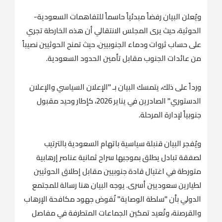
ويُعلن البيان رفضاً مبدئياً حاسماً للتفاهمات السعودية-
الحوثية، حيث يرى المجلس الانتقالي أن هذه الخارطة تجري
على حساب ثروات ودماء الجنوبيين، حيث تمنح الحوثيين نصيباً
من عائدات الجنوب مقابل تأمين الحدود السعودية.
ورداً على ذلك، يتمسك البيان بـ "الإعلان السياسي والإعلان
الدستوري" الصادرين في يناير 2026، كإطار وحيد مقبول
جنوبياً لإدارة المرحلة.
ويُفجر البيان قنبلة سياسية باتهام السعودية بالترتيب
لصفقة تبادل يطلق بموجبها سراح ثمانية عناصر إرهابية
متورطة في اغتيال قادة جنوبيين مقابل إطلاق الحوثيين
لطيارين سعوديين أسرى. يوجه البيان هنا رسالة للمجتمع
الدولي بأن "سلطة الوصاية" تُقوض جهود مكافحة الإرهاب
والقرصنة، وتُعيد تمكين الجماعات المتطرفة في مفاصل