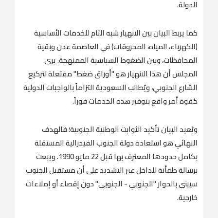
الدولة.
كما يربط البيان بين الانهيار شبه التام للخدمات الأساسية
(الكهرباء، المياه، المحروقات) في العاصمة عدن وبقية
المحافظات، وبين الضغوط السياسية الممنهجة. يرى
المجلس أن هذا الانهيار هو "أوراق ضغط" مفتعلة لتركيع
الشارع الجنوبي، ويُطالب السعودية التزاماً بالواجبات الدولية
كقوة أمر واقع بتوفير هذه الخدمات فوراً.
ويُعيد البيان تأكيد الثوابت الوطنية الجنوبية؛ فالهدف
النهائي هو استعادة دولة الجنوب الفيدرالية المستقلة
بكامل حدودها المعترف بها قبل 22 مايو 1990. ويبعث
برسالة طمأنة للداخل عبر التشديد على أن مستقبل الجنوب
سيبنى بالحوار "الجنوبي - الجنوبي" دون إقصاء أو إملاءات
خارجية.