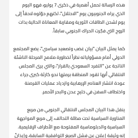
هذه الرسالة تحمل أهمية في ذكرى 7 يوليو، فهو اليوم
الذي يراه الجنوبيون يوم "الاحتلال"، لكنهم حوّلوه لاحقاً إلى
يوم لشحن الطاقات الثورية ومقاربة المعاناة الحالية بذات
الروح التي فجّرت الحراك الجنوبي سابقاً.
كما يمثل البيان "بيان غضب وتصعيد سياسي"، يضع المجتمع
الدولي أمام مسؤولياته نظراً لخطورة ملامح المرحلة الناشئة
الناتجة عن "التفرد السعودي بالقرار"، والتي يرى المجلس
الانتقالي أنها تقود المنطقة برمتها نحو كارثة كبرى جراء
عودة انتشار العناصر الإرهابية وازدياد عمليات القرصنة
واختطاف السفن في خليج عدن والبحر الأحمر.
ينقل هذا البيان المجلس الانتقالي الجنوبي من مربع
المناورة السياسية تحت مظلة التحالف، إلى مربع المواجهة
السياسية والدبلوماسية المفتوحة مع الأطراف الإقليمية.
إنه وثيقة إعلان عن فشل الصيغ التوافقية السابقة، وإيذانٌ