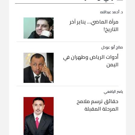
د. أحمد عبداللاه
مرآة الماضي… يناير آخر
التاريخ!
صالح أبو عوذل
أدوات الرياض وطهران في
اليمن
ياسر اليافعي
حقائق ترسم ملامح
المرحلة المقبلة