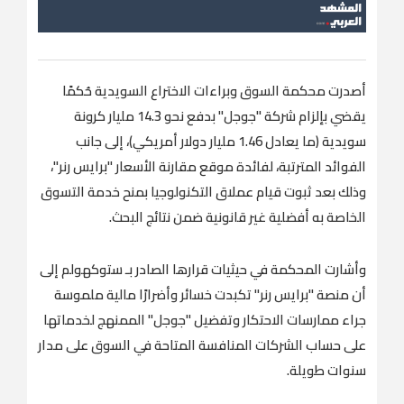
أصدرت محكمة السوق وبراءات الاختراع السويدية حُكمًا
يقضي بإلزام شركة "جوجل" بدفع نحو 14.3 مليار كرونة
سويدية (ما يعادل 1.46 مليار دولار أمريكي)، إلى جانب
الفوائد المترتبة، لفائدة موقع مقارنة الأسعار "برايس رنر"،
وذلك بعد ثبوت قيام عملاق التكنولوجيا بمنح خدمة التسوق
الخاصة به أفضلية غير قانونية ضمن نتائج البحث.
وأشارت المحكمة في حيثيات قرارها الصادر بـ ستوكهولم إلى
أن منصة "برايس رنر" تكبدت خسائر وأضرارًا مالية ملموسة
جراء ممارسات الاحتكار وتفضيل "جوجل" الممنهج لخدماتها
على حساب الشركات المنافسة المتاحة في السوق على مدار
سنوات طويلة.