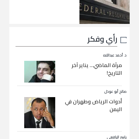
رأي وفكر
د. أحمد عبداللاه
مرآة الماضي… يناير آخر
التاريخ!
صالح أبو عوذل
أدوات الرياض وطهران في
اليمن
ياسر اليافعي