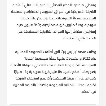
ويغطي منطوق الحكم القضائي النطاق التشغيلي لأنشطة
الشركة الأمريكية في أسواق السويد، والدنمارك، والمملكة
المتحدة، مفصلاً التعويضات بـ ما يزيد عن مليار كرونة
سويدية، و675 مليون كرونة دنماركية، و950 مليون جنيه
إسترليني، مضافًا إليها الفوائد القانونية المستحقة على
هذه المبالغ المحتسبة.
وكانت منصة "برايس رنر"، التي أطلقت الخصومة القضائية
عام 2022 واستحوذت عليها لاحقًا مجموعة "كلارنا"
السويدية للتكنولوجيا المالية، قد طالبت في دعواها الأصلية
بتعويضات أضخم ناهزت 64 مليار كرونة سويدية و14 مليارًا
كفوائد، غير أن هيئة المحكمة رأت عدم استيفاء الشركة
لكافة المطالب المالية المرفوعة واكتفت بالقيمة المقررة
في الحكم.