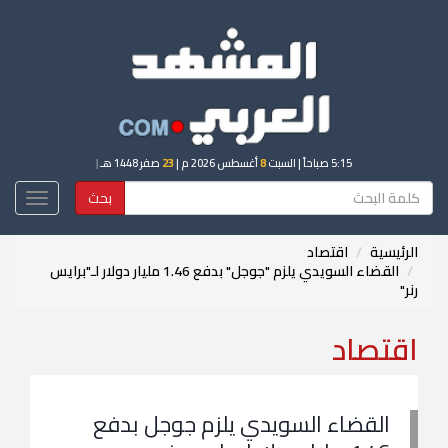
5:15 صباحاً
| السبت
8
أغسطس 2026 م |
23
صفر 1448 هـ
|
بحث
Toggle
igation
الرئيسية
اقتصاد
القضاء السويدي يلزم "جوجل" بدفع 1.46 مليار دولار لـ"برايس
رنر"
اقتصاد
القضاء السويدي يلزم جوجل بدفع