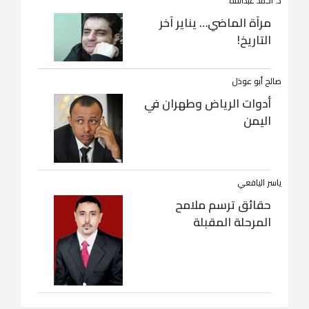
د. أحمد عبداللاه
مرآة الماضي… يناير آخر
التاريخ!
صالح أبو عوذل
أدوات الرياض وطهران في
اليمن
ياسر اليافعي
حقائق ترسم ملامح
المرحلة المقبلة